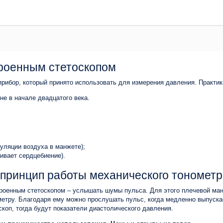
троенным стетоскопом
рибор, который принято использовать для измерения давления. Практика
е в начале двадцатого века.
уляции воздуха в манжете);
ивает сердцебиение).
 принцип работы механического тономет
роенным стетоскопом – услышать шумы пульса. Для этого плечевой манж
ометру. Благодаря ему можно прослушать пульс, когда медленно выпуска
скоп, тогда будут показатели диастолического давления.