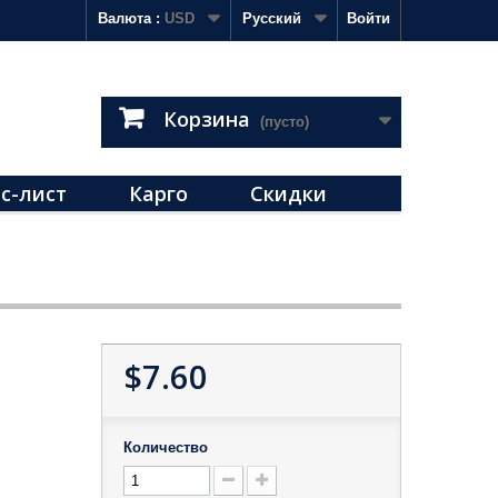
Валюта :
USD
Русский
Войти
Корзина
(пусто)
с-лист
Карго
Скидки
$7.60
Количество