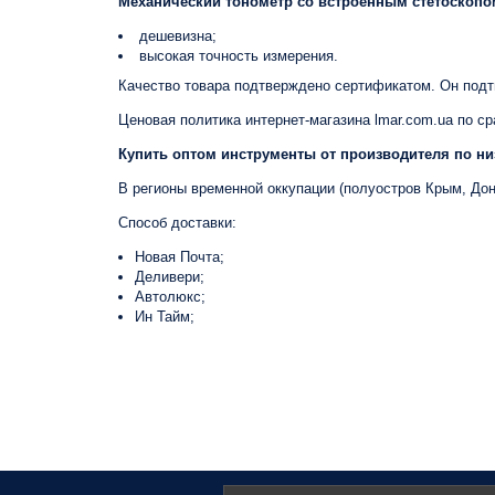
Механический тонометр со встроенным стетоскопо
дешевизна;
высокая точность измерения.
Качество товара подтверждено сертификатом. Он подт
Ценовая политика интернет-магазина
lmar.com.ua
по ср
Купить оптом инструменты от производителя по ни
В регионы временной оккупации (полуостров Крым, Доне
Способ доставки:
Новая Почта;
Деливери;
Автолюкс;
Ин Тайм;