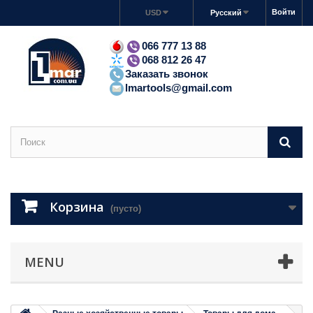
Войти
USD
Русский
066 777 13 88
068 812 26 47
Заказать звонок
lmartools@gmail.com
Корзина
(пусто)
MENU