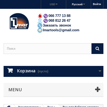
Войти
USD
Русский
066 777 13 88
068 812 26 47
Заказать звонок
lmartools@gmail.com
Корзина
(пусто)
MENU