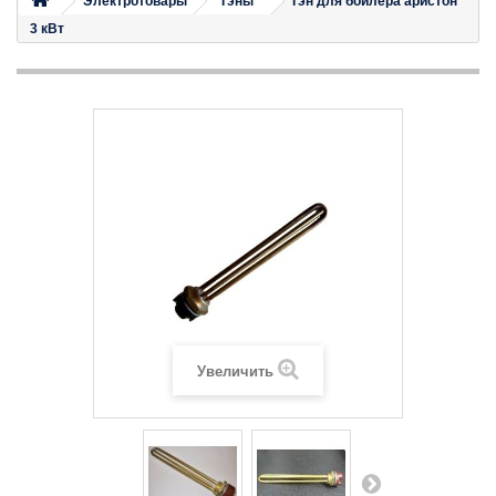
Электротовары
Тэны
Тэн для бойлера аристон
3 кВт
Увеличить