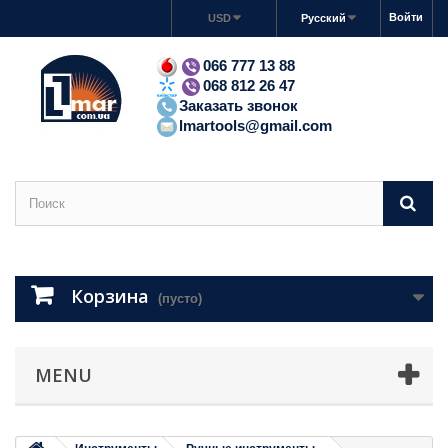
Войти
USD
Русский
066 777 13 88
068 812 26 47
Заказать звонок
lmartools@gmail.com
Корзина
(пусто)
MENU