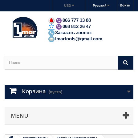
Войти
USD
Русский
066 777 13 88
068 812 26 47
Заказать звонок
lmartools@gmail.com
Корзина
(пусто)
MENU