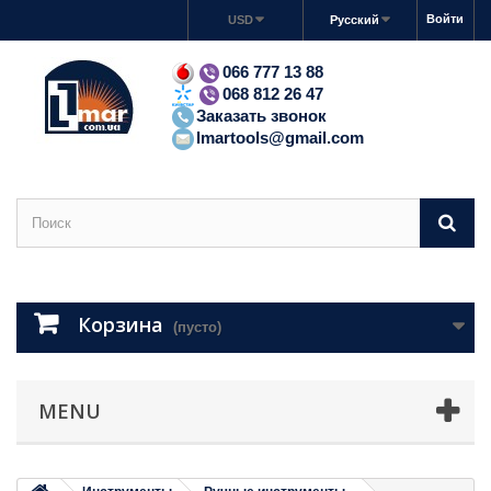
Войти
USD
Русский
066 777 13 88
068 812 26 47
Заказать звонок
lmartools@gmail.com
Корзина
(пусто)
MENU