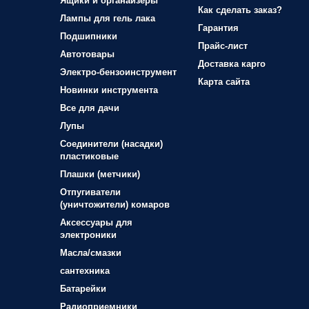
Ящики и органайзеры
Как сделать заказ?
Лампы для гель лака
Гарантия
Подшипники
Прайс-лист
Автотовары
Доставка карго
Электро-бензоинструмент
Карта сайта
Новинки инструмента
Все для дачи
Лупы
Соединители (насадки)
пластиковые
Плашки (метчики)
Отпугиватели
(уничтожители) комаров
Аксессуары для
электроники
Масла/смазки
сантехника
Батарейки
Радиоприемники