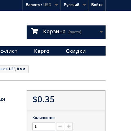
Валюта :
USD
Русский
Войти
Корзина
(пусто)
с-лист
Карго
Скидки
ная 1/2", 8 мм
$0.35
ая
Количество