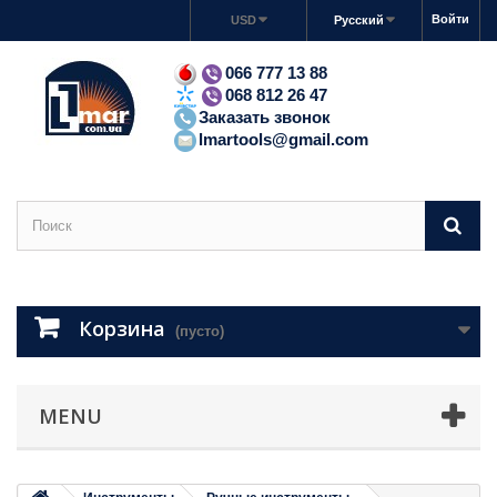
Войти
USD
Русский
066 777 13 88
068 812 26 47
Заказать звонок
lmartools@gmail.com
Корзина
(пусто)
MENU