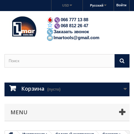
Войти
USD
Русский
066 777 13 88
068 812 26 47
Заказать звонок
lmartools@gmail.com
Корзина
(пусто)
MENU