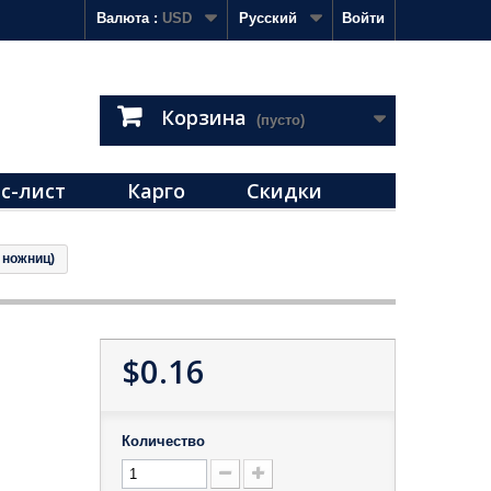
Валюта :
USD
Русский
Войти
Корзина
(пусто)
с-лист
Карго
Скидки
 ножниц)
$0.16
Количество