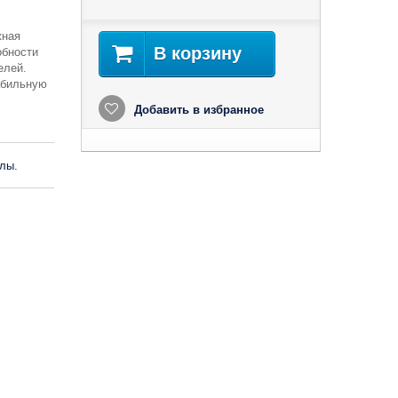
жная
В корзину
обности
елей.
абильную
Добавить в избранное
лы.