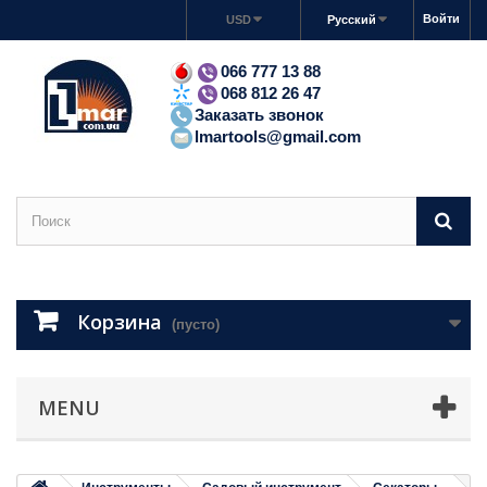
Войти
USD
Русский
066 777 13 88
068 812 26 47
Заказать звонок
lmartools@gmail.com
Корзина
(пусто)
MENU