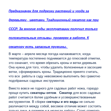
Предназначен для подрезки растений и ухода за
деревьями , цветами. Традиционный секатор как при
СССР. За многие годы эксплуатации получил только
положительные отзывы, проверен в работе. К
секатору есть запасные пружины.
В марте – апреле месяце погода налаживается, когда
температура постепенно поднимается до плюсовой отметки,
это означает, что время обрезать кроны и ветки деревьев.
Она нужна для того, чтобы удалить болезненные и засохшие
ветки, сформировать кроны. Традиционно принято считать,
что все работы в саду невозможно выполнить без грамотно
подобранных садовых инструментов.
Вместо вовсе не годного для садовых работ ножа, гораздо
проще купить
секаторы оптом
.
Секатор
для всех садовых
работ считается более удобным и усовершенствованным
инструментом. В сборке
секторы и его виды
не сильно
различаются между собой, весомое отличие может состоять
только лишь в размере и в нюансах работы. Стоит отметить,