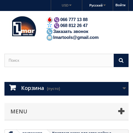
Войти
USD
Русский
066 777 13 88
068 812 26 47
Заказать звонок
lmartools@gmail.com
Корзина
(пусто)
MENU