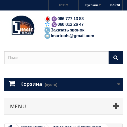
Войти
USD
Русский
066 777 13 88
068 812 26 47
Заказать звонок
lmartools@gmail.com
Корзина
(пусто)
MENU