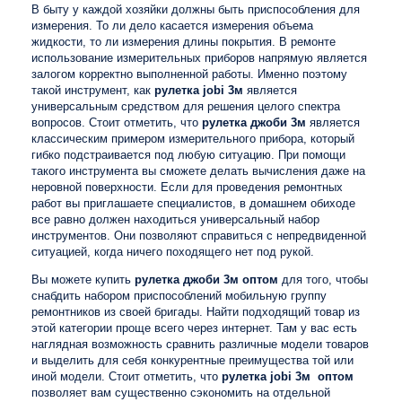
В быту у каждой хозяйки должны быть приспособления для
измерения. То ли дело касается измерения объема
жидкости, то ли измерения длины покрытия. В ремонте
использование измерительных приборов напрямую является
залогом корректно выполненной работы. Именно поэтому
такой инструмент, как
рулетка jobi 3м
является
универсальным средством для решения целого спектра
вопросов. Стоит отметить, что
рулетка джоби 3м
является
классическим примером измерительного прибора, который
гибко подстраивается под любую ситуацию. При помощи
такого инструмента вы сможете делать вычисления даже на
неровной поверхности. Если для проведения ремонтных
работ вы приглашаете специалистов, в домашнем обиходе
все равно должен находиться универсальный набор
инструментов. Они позволяют справиться с непредвиденной
ситуацией, когда ничего походящего нет под рукой.
Вы можете купить
рулетка джоби 3м оптом
для того, чтобы
снабдить набором приспособлений мобильную группу
ремонтников из своей бригады. Найти подходящий товар из
этой категории проще всего через интернет. Там у вас есть
наглядная возможность сравнить различные модели товаров
и выделить для себя конкурентные преимущества той или
иной модели. Стоит отметить, что
рулетка jobi 3м
оптом
позволяет вам существенно сэкономить на отдельной