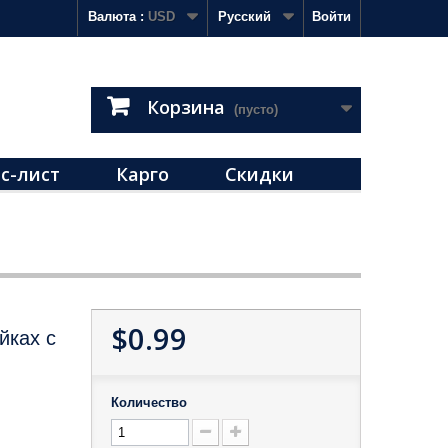
Валюта :
USD
Русский
Войти
Корзина
(пусто)
с-лист
Карго
Скидки
$0.99
йках с
Количество