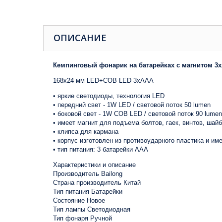
ОПИСАНИЕ
Кемпинговый фонарик на батарейках с магнитом 3
168х24 мм LED+COB LED 3xAAA
• яркие светодиоды, технология LED
• передний свет - 1W LED / световой поток 50 lumen
• боковой свет - 1W COB LED / световой поток 90 lumen
• имеет магнит для подъема болтов, гаек, винтов, ша
• клипса для кармана
• корпус изготовлен из противоударного пластика и им
• тип питания: 3 батарейки AAА
Характеристики и описание
Производитель Bailong
Страна производитель Китай
Тип питания Батарейки
Состояние Новое
Тип лампы Светодиодная
Тип фонаря Ручной