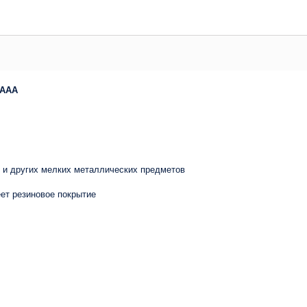
xAAA
йб и других мелких металлических предметов
еет резиновое покрытие