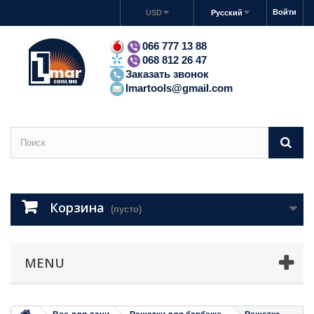
Войти
USD
Русский
066 777 13 88
068 812 26 47
Заказать звонок
lmartools@gmail.com
Корзина
(пусто)
MENU