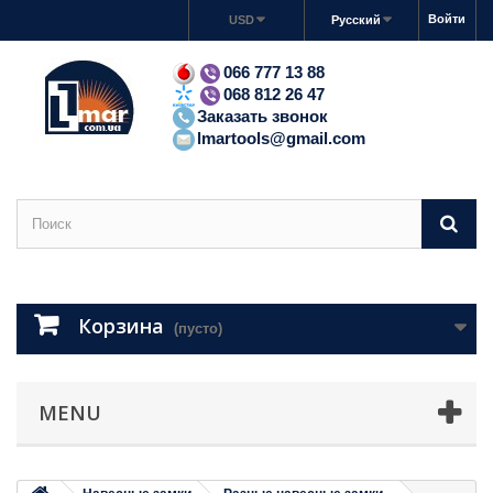
Войти
USD
Русский
066 777 13 88
068 812 26 47
Заказать звонок
lmartools@gmail.com
Корзина
(пусто)
MENU