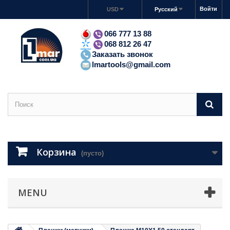
Войти
USD
Русский
066 777 13 88
068 812 26 47
Заказать звонок
lmartools@gmail.com
Корзина
(пусто)
MENU