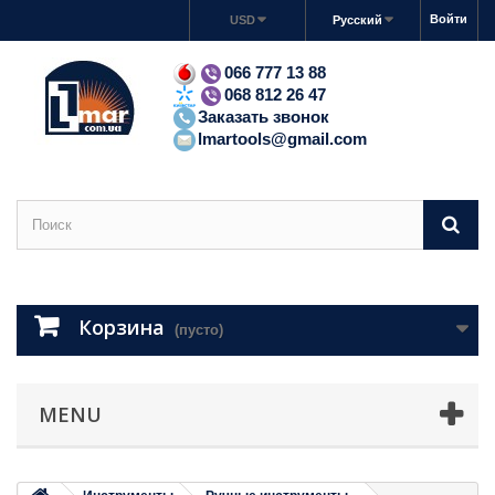
Войти
USD
Русский
066 777 13 88
068 812 26 47
Заказать звонок
lmartools@gmail.com
Корзина
(пусто)
MENU