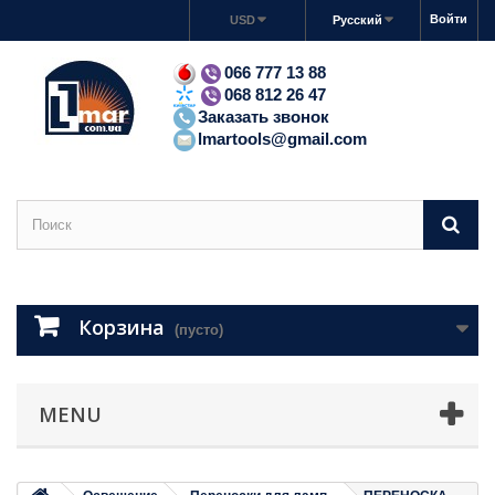
Войти
USD
Русский
066 777 13 88
068 812 26 47
Заказать звонок
lmartools@gmail.com
Корзина
(пусто)
MENU