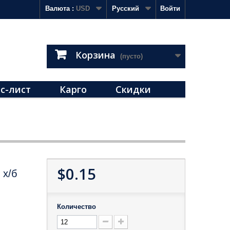
Валюта :
USD
Русский
Войти
Корзина
(пусто)
с-лист
Карго
Скидки
$0.15
 х/б
Количество