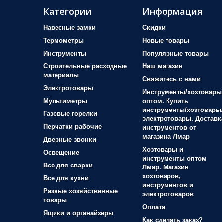
Категории
Информация
Навесные замки
Скидки
Термометры
Новые товары
Инструменты
Популярные товары
Строительные расходные
Наш магазин
материалы
Свяжитесь с нами
Электротовары
Инструменты/хозтовары
Мультиметры
оптом. Купить
инструменты/хозтовары
Газовые горелки
электротовары. Доставк
Перчатки рабочие
инструментов от
магазина Лмар
Дверные звонки
Хозтовары и
Освещение
инструменты оптом
Все для сварки
Лмар. Магазин
хозтоваров,
Все для кухни
инструментов и
Разные хозяйственные
электротоваров
товары
Оплата
Ящики и органайзеры
Как сделать заказ?