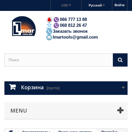
Войти
USD
Русский
066 777 13 88
068 812 26 47
Заказать звонок
lmartools@gmail.com
Корзина
(пусто)
MENU