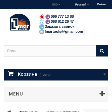
Войти
USD
Русский
066 777 13 88
068 812 26 47
Заказать звонок
lmartools@gmail.com
Корзина
(пусто)
MENU