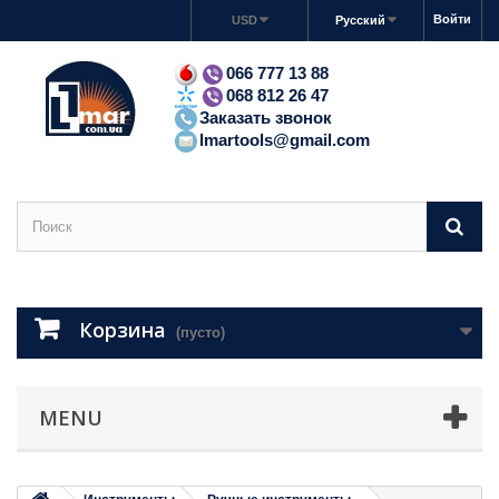
Войти
USD
Русский
066 777 13 88
068 812 26 47
Заказать звонок
lmartools@gmail.com
Корзина
(пусто)
MENU