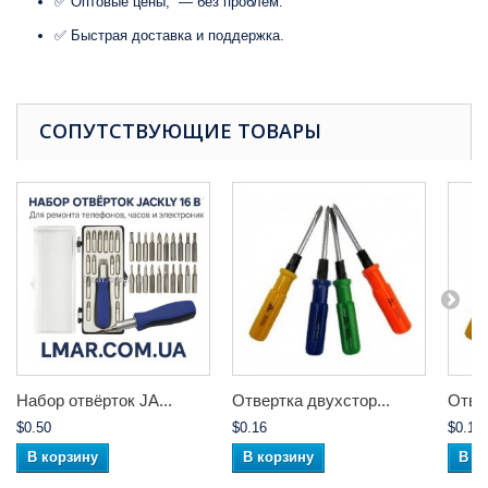
✅ Оптовые цены, — без проблем.
✅ Быстрая доставка и поддержка.
СОПУТСТВУЮЩИЕ ТОВАРЫ
Набор отвёрток JA...
Отвертка двухстор...
Отвер
$0.50
$0.16
$0.12
В корзину
В корзину
В к