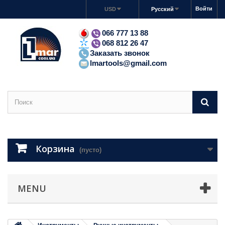
Войти
USD
Русский
066 777 13 88
068 812 26 47
Заказать звонок
lmartools@gmail.com
Корзина
(пусто)
MENU