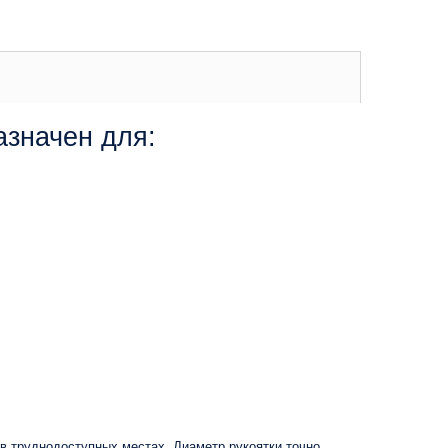
азначен для:
 труднодоступных местах. Диаметр рукоятки точно