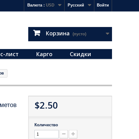
Валюта :
USD
Русский
Войти
Корзина
(пусто)
с-лист
Карго
Скидки
ов
$2.50
дметов
Количество