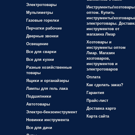
Электротовары
Инструменты/хозтовары
Мультиметры
оптом. Купить
инструменты/хозтовары
Газовые горелки
электротовары. Доставк
Перчатки рабочие
инструментов от
магазина Лмар
Дверные звонки
Хозтовары и
Освещение
инструменты оптом
Все для сварки
Лмар. Магазин
хозтоваров,
Все для кухни
инструментов и
Разные хозяйственные
электротоваров
товары
Оплата
Ящики и органайзеры
Как сделать заказ?
Лампы для гель лака
Гарантия
Подшипники
Прайс-лист
Автотовары
Доставка карго
Электро-бензоинструмент
Карта сайта
Новинки инструмента
Все для дачи