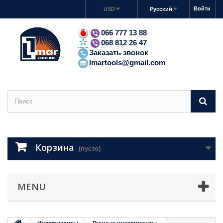
Войти
USD
Русский
066 777 13 88
068 812 26 47
Заказать звонок
lmartools@gmail.com
Корзина
(пусто)
MENU