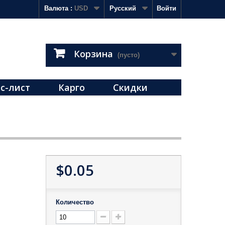
Валюта :
USD
Русский
Войти
Корзина
(пусто)
с-лист
Карго
Скидки
$0.05
Количество