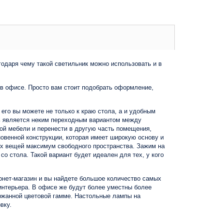
одаря чему такой светильник можно использовать и в
в офисе. Просто вам стоит подобрать оформление,
го вы можете не только к краю стола, а и удобным
дь является неким переходным вариантом между
бой мебели и перенести в другую часть помещения,
новенной конструкции, которая имеет широкую основу и
ых вещей максимум свободного пространства. Зажим на
о стола. Такой вариант будет идеален для тех, у кого
рнет-магазин и вы найдете большое количество самых
интерьера. В офисе же будут более уместны более
ержанной цветовой гамме. Настольные лампы на
вку.