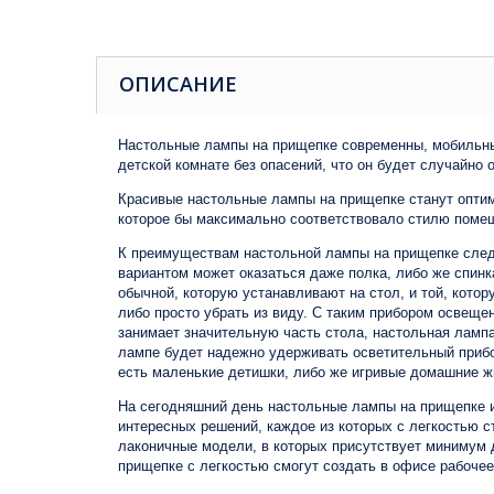
ОПИСАНИЕ
Настольные лампы на прищепке современны, мобильны и
детской комнате без опасений, что он будет случайно 
Красивые настольные лампы на прищепке станут оптим
которое бы максимально соответствовало стилю поме
К преимуществам настольной лампы на прищепке следу
вариантом может оказаться даже полка, либо же спин
обычной, которую устанавливают на стол, и той, кото
либо просто убрать из виду. С таким прибором освеще
занимает значительную часть стола, настольная лампа
лампе будет надежно удерживать осветительный прибор,
есть маленькие детишки, либо же игривые домашние ж
На сегодняшний день настольные лампы на прищепке и
интересных решений, каждое из которых с легкостью 
лаконичные модели, в которых присутствует минимум 
прищепке с легкостью смогут создать в офисе рабочее