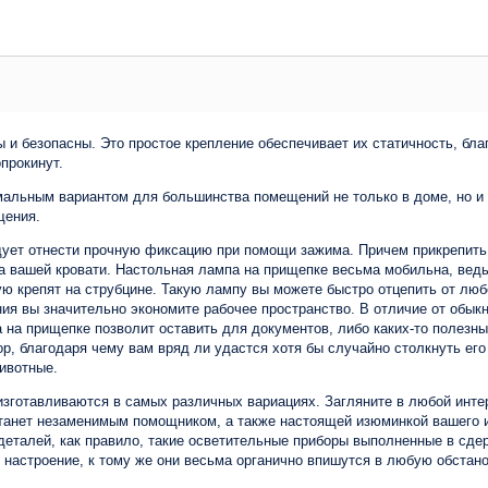
 безопасны. Это простое крепление обеспечивает их статичность, благ
опрокинут.
альным вариантом для большинства помещений не только в доме, но и 
щения.
ет отнести прочную фиксацию при помощи зажима. Причем прикрепить е
ка вашей кровати. Настольная лампа на прищепке весьма мобильна, ве
рую крепят на струбцине. Такую лампу вы можете быстро отцепить от лю
ния вы значительно экономите рабочее пространство. В отличие от обык
 на прищепке позволит оставить для документов, либо каких-то полезн
 благодаря чему вам вряд ли удастся хотя бы случайно столкнуть его с
ивотные.
зготавливаются в самых различных вариациях. Загляните в любой инте
станет незаменимым помощником, а также настоящей изюминкой вашего 
деталей, как правило, такие осветительные приборы выполненные в сд
 настроение, к тому же они весьма органично впишутся в любую обстано