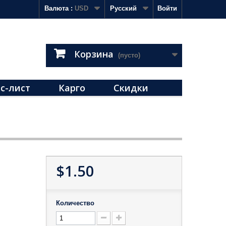
Валюта :
USD
Русский
Войти
Корзина
(пусто)
с-лист
Карго
Скидки
$1.50
Количество