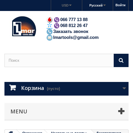
Войти
USD
Русский
066 777 13 88
068 812 26 47
Заказать звонок
lmartools@gmail.com
Корзина
(пусто)
MENU