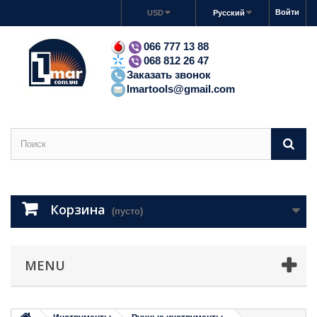
Войти
USD
Русский
066 777 13 88
068 812 26 47
Заказать звонок
lmartools@gmail.com
Корзина
(пусто)
MENU