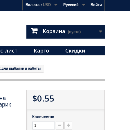
Валюта :
USD
Русский
Войти
Корзина
(пусто)
с-лист
Карго
Скидки
 для рыбалки и работы
$0.55
на
арик
Количество