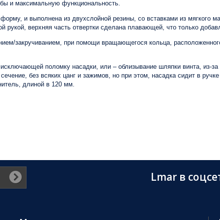
жбы и максимальную функциональность.
форму, и выполнена из двухслойной резины, со вставками из мягкого 
ой рукой, верхняя часть отвертки сделана плавающей, что только доба
ем/закручиванием, при помощи вращающегося кольца, расположенного 
 исключающей поломку насадки, или – облизывание шляпки винта, из-за
 сечение, без всяких цанг и зажимов, но при этом, насадка сидит в руч
нитель, длиной в 120 мм.
Lmar в соцсе