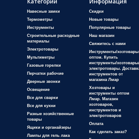
Категории
Информация
Навесные замки
Скидки
Термометры
Новые товары
Инструменты
Популярные товары
Строительные расходные
Наш магазин
материалы
Свяжитесь с нами
Электротовары
Инструменты/хозтовары
Мультиметры
оптом. Купить
инструменты/хозтовары
Газовые горелки
электротовары. Доставк
Перчатки рабочие
инструментов от
магазина Лмар
Дверные звонки
Хозтовары и
Освещение
инструменты оптом
Все для сварки
Лмар. Магазин
хозтоваров,
Все для кухни
инструментов и
Разные хозяйственные
электротоваров
товары
Оплата
Ящики и органайзеры
Как сделать заказ?
Лампы для гель лака