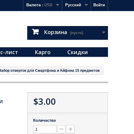
Валюта :
USD
Русский
Войти
Корзина
(пусто)
с-лист
Карго
Скидки
Набор отверток для Смартфона и Айфона 15 предметов
$3.00
и
Количество