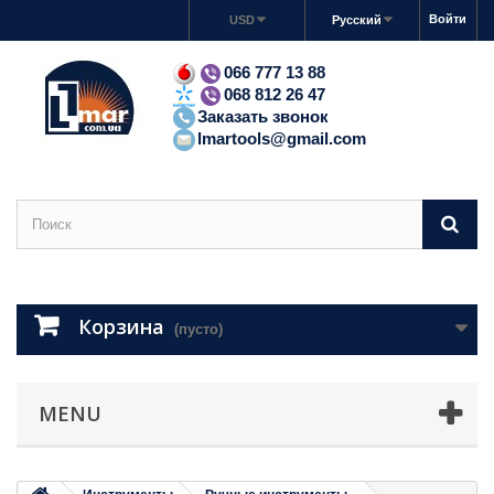
Войти
USD
Русский
066 777 13 88
068 812 26 47
Заказать звонок
lmartools@gmail.com
Корзина
(пусто)
MENU