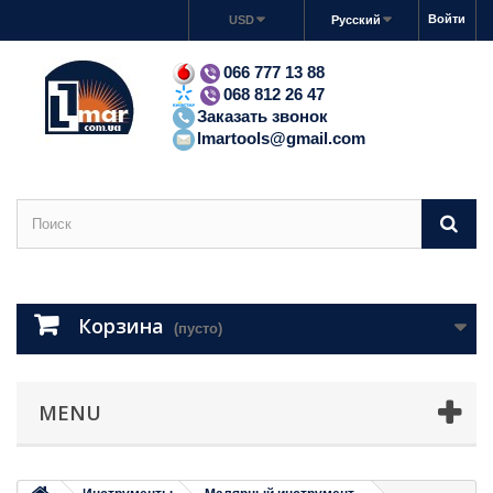
Войти
USD
Русский
066 777 13 88
068 812 26 47
Заказать звонок
lmartools@gmail.com
Корзина
(пусто)
MENU