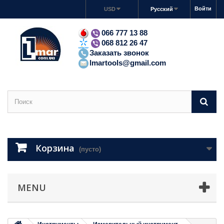
Войти
USD
Русский
066 777 13 88
068 812 26 47
Заказать звонок
lmartools@gmail.com
Корзина
(пусто)
MENU