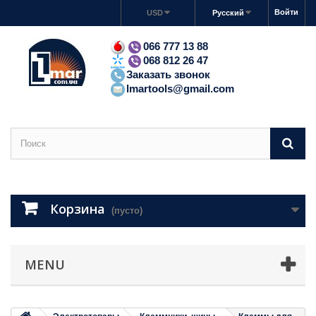
Войти
USD
Русский
066 777 13 88
068 812 26 47
Заказать звонок
lmartools@gmail.com
Корзина
(пусто)
MENU