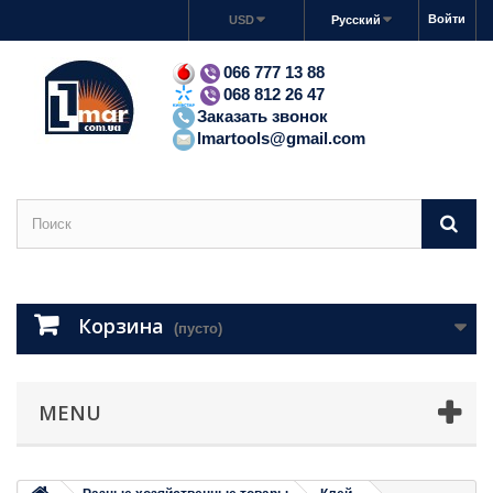
Войти
USD
Русский
066 777 13 88
068 812 26 47
Заказать звонок
lmartools@gmail.com
Корзина
(пусто)
MENU