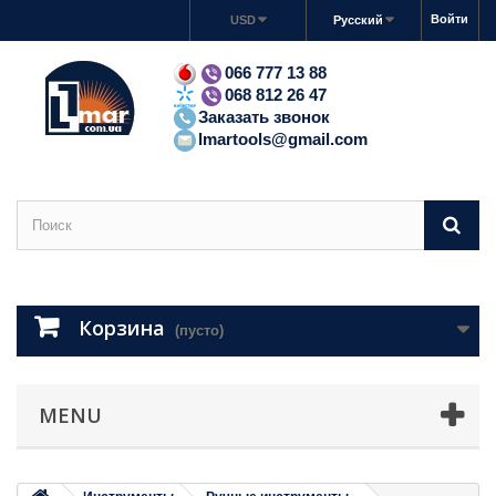
Войти
USD
Русский
066 777 13 88
068 812 26 47
Заказать звонок
lmartools@gmail.com
Корзина
(пусто)
MENU