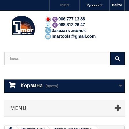
Войти
USD
Русский
066 777 13 88
068 812 26 47
Заказать звонок
lmartools@gmail.com
Корзина
(пусто)
MENU