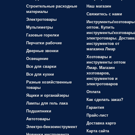
Строительные расходные
Наш магазин
материалы
Свяжитесь с нами
Электротовары
Инструменты/хозтовары
Мультиметры
оптом. Купить
инструменты/хозтовары
Газовые горелки
электротовары. Доставк
Перчатки рабочие
инструментов от
магазина Лмар
Дверные звонки
Хозтовары и
Освещение
инструменты оптом
Все для сварки
Лмар. Магазин
хозтоваров,
Все для кухни
инструментов и
Разные хозяйственные
электротоваров
товары
Оплата
Ящики и органайзеры
Как сделать заказ?
Лампы для гель лака
Гарантия
Подшипники
Прайс-лист
Автотовары
Доставка карго
Электро-бензоинструмент
Карта сайта
Новинки инструмента