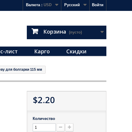
Валюта :
USD
Русский
Войти
Корзина
(пусто)
с-лист
Карго
Скидки
ву для болгарки 115 мм
$2.20
Количество