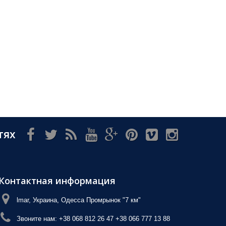
тях
Контактная информация
lmar, Украина, Одесса Промрынок "7 км"
Звоните нам:
+38 068 812 26 47 +38 066 777 13 88