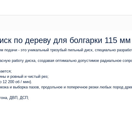
ск по дереву для болгарки 115 мм
м подачи - это уникальный трезубый пильный диск, специально разработ
асную работу диска, создавая оптимально допустимое радиальное сопро
вается;
ны и ровный и чистый рез;
12 200 об / мин).
арезка и выборка пазов, продольное и поперечное резки любых пород дре
тона, ДВП, ДСП;