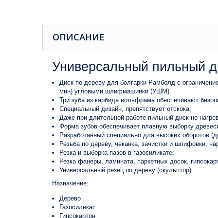
ОПИСАНИЕ
Универсальный пильный ди
Диск по дереву для болгарки Рамболд с ограничение
мин) угловыми шлифмашинки (УШМ).
Три зуба из карбида вольфрама обеспечивают безоп
Специальный дизайн, препятствует отскока;
Даже при длительной работе пильный диск не нагре
Форма зубов обеспечивает плавную выборку древеси
Разработанный специально для высоких оборотов (до 
Резьба по дереву, чеканка, зачистки и шлифовки, н
Резка и выборка пазов в газосиликате;
Резка фанеры, ламината, паркетных досок, гипсокар
Универсальный резец по дереву (скульптор)
Назначение:
Дерево
Газосиликат
Гипсокартон