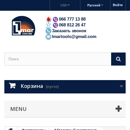
Войти
USD
Русский
066 777 13 88
068 812 26 47
Заказать звонок
lmartools@gmail.com
Корзина
(пусто)
MENU