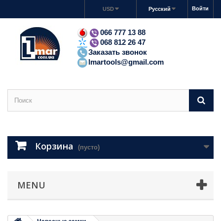
Войти
USD
Русский
066 777 13 88
068 812 26 47
Заказать звонок
lmartools@gmail.com
Корзина
(пусто)
MENU