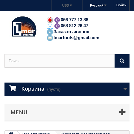
Войти
USD
Русский
066 777 13 88
068 812 26 47
Заказать звонок
lmartools@gmail.com
Корзина
(пусто)
MENU