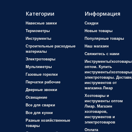
Категории
Информация
Навесные замки
Скидки
Термометры
Новые товары
Инструменты
Популярные товары
Строительные расходные
Наш магазин
материалы
Свяжитесь с нами
Электротовары
Инструменты/хозтовары
Мультиметры
оптом. Купить
инструменты/хозтовары
Газовые горелки
электротовары. Доставк
Перчатки рабочие
инструментов от
магазина Лмар
Дверные звонки
Хозтовары и
Освещение
инструменты оптом
Все для сварки
Лмар. Магазин
хозтоваров,
Все для кухни
инструментов и
Разные хозяйственные
электротоваров
товары
Оплата