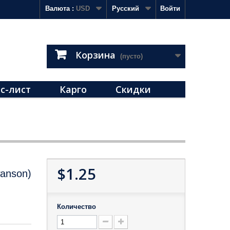
Валюта :
USD
Русский
Войти
Корзина
(пусто)
с-лист
Карго
Скидки
$1.25
anson)
Количество