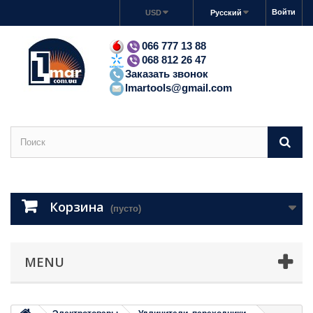
Войти
USD
Русский
066 777 13 88
068 812 26 47
Заказать звонок
lmartools@gmail.com
Корзина
(пусто)
MENU