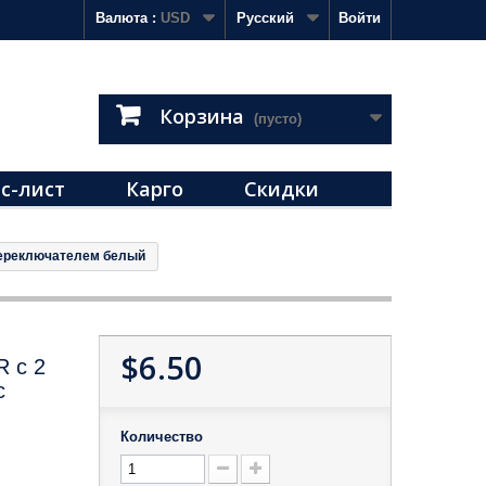
Валюта :
USD
Русский
Войти
Корзина
(пусто)
с-лист
Карго
Скидки
 переключателем белый
$6.50
R с 2
с
Количество