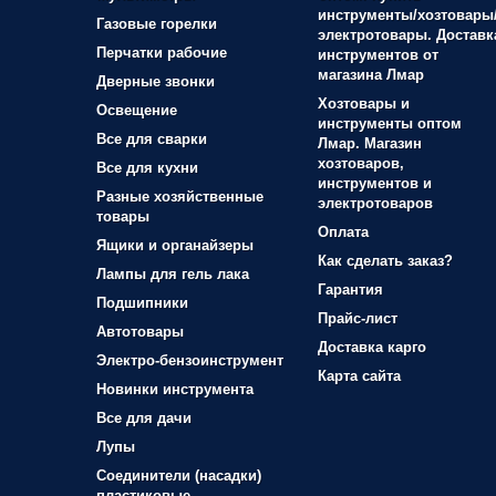
инструменты/хозтовары
Газовые горелки
электротовары. Доставк
Перчатки рабочие
инструментов от
магазина Лмар
Дверные звонки
Хозтовары и
Освещение
инструменты оптом
Все для сварки
Лмар. Магазин
хозтоваров,
Все для кухни
инструментов и
Разные хозяйственные
электротоваров
товары
Оплата
Ящики и органайзеры
Как сделать заказ?
Лампы для гель лака
Гарантия
Подшипники
Прайс-лист
Автотовары
Доставка карго
Электро-бензоинструмент
Карта сайта
Новинки инструмента
Все для дачи
Лупы
Соединители (насадки)
пластиковые