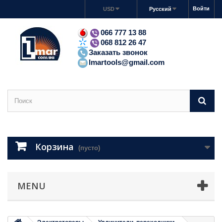
Войти
USD
Русский
066 777 13 88
068 812 26 47
Заказать звонок
lmartools@gmail.com
Корзина
(пусто)
MENU