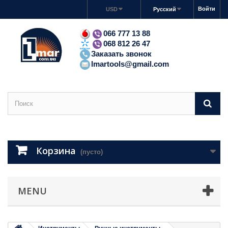
Войти
USD
Русский
066 777 13 88
068 812 26 47
Заказать звонок
lmartools@gmail.com
Корзина
(пусто)
MENU