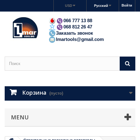
Войти
USD
Русский
066 777 13 88
068 812 26 47
Заказать звонок
lmartools@gmail.com
Корзина
(пусто)
MENU