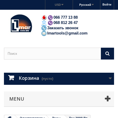
Войти
USD
Русский
066 777 13 88
068 812 26 47
Заказать звонок
lmartools@gmail.com
Корзина
(пусто)
MENU